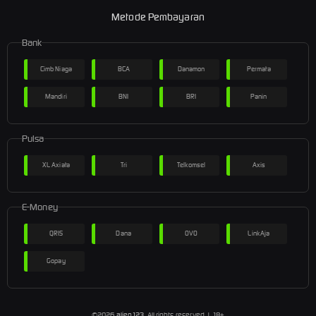
Metode Pembayaran
Bank
Cimb Niaga
BCA
Danamon
Permata
Mandiri
BNI
BRI
Panin
Pulsa
XL Axiata
Tri
Telkomsel
Axis
E-Money
QRIS
Dana
OVO
LinkAja
Gopay
©2026
alien123
. All rights reserved | 18+