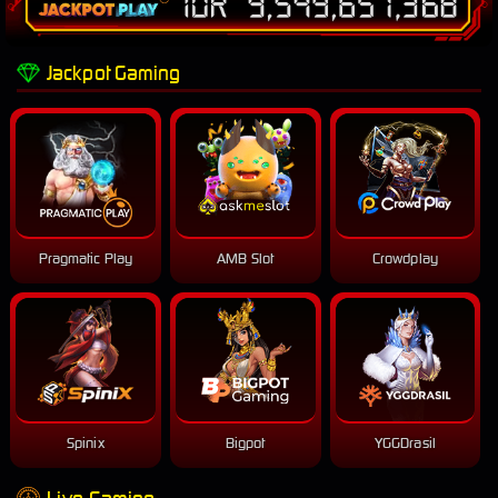
Jackpot Gaming
Pragmatic Play
AMB Slot
Crowdplay
Spinix
Bigpot
YGGDrasil