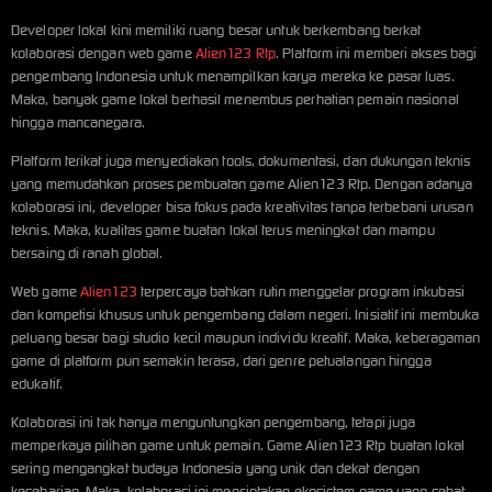
Developer lokal kini memiliki ruang besar untuk berkembang berkat
kolaborasi dengan web game
Alien123 Rtp
. Platform ini memberi akses bagi
pengembang Indonesia untuk menampilkan karya mereka ke pasar luas.
Maka, banyak game lokal berhasil menembus perhatian pemain nasional
hingga mancanegara.
Platform terikat juga menyediakan tools, dokumentasi, dan dukungan teknis
yang memudahkan proses pembuatan game Alien123 Rtp. Dengan adanya
kolaborasi ini, developer bisa fokus pada kreativitas tanpa terbebani urusan
teknis. Maka, kualitas game buatan lokal terus meningkat dan mampu
bersaing di ranah global.
Web game
Alien123
terpercaya bahkan rutin menggelar program inkubasi
dan kompetisi khusus untuk pengembang dalam negeri. Inisiatif ini membuka
peluang besar bagi studio kecil maupun individu kreatif. Maka, keberagaman
game di platform pun semakin terasa, dari genre petualangan hingga
edukatif.
Kolaborasi ini tak hanya menguntungkan pengembang, tetapi juga
memperkaya pilihan game untuk pemain. Game Alien123 Rtp buatan lokal
sering mengangkat budaya Indonesia yang unik dan dekat dengan
keseharian. Maka, kolaborasi ini menciptakan ekosistem game yang sehat,