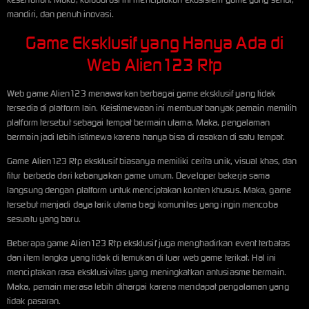
mandiri, dan penuh inovasi.
Game Eksklusif yang Hanya Ada di
Web Alien123 Rtp
Web game Alien123 menawarkan berbagai game eksklusif yang tidak
tersedia di platform lain. Keistimewaan ini membuat banyak pemain memilih
platform tersebut sebagai tempat bermain utama. Maka, pengalaman
bermain jadi lebih istimewa karena hanya bisa di rasakan di satu tempat.
Game Alien123 Rtp eksklusif biasanya memiliki cerita unik, visual khas, dan
fitur berbeda dari kebanyakan game umum. Developer bekerja sama
langsung dengan platform untuk menciptakan konten khusus. Maka, game
tersebut menjadi daya tarik utama bagi komunitas yang ingin mencoba
sesuatu yang baru.
Beberapa game Alien123 Rtp eksklusif juga menghadirkan event terbatas
dan item langka yang tidak di temukan di luar web game terikat. Hal ini
menciptakan rasa eksklusivitas yang meningkatkan antusiasme bermain.
Maka, pemain merasa lebih dihargai karena mendapat pengalaman yang
tidak pasaran.